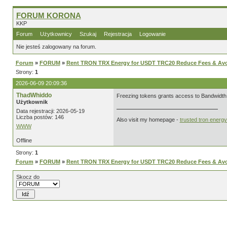
FORUM KORONA
KKP
Forum
Użytkownicy
Szukaj
Rejestracja
Logowanie
Nie jesteś zalogowany na forum.
Forum
»
FORUM
»
Rent TRON TRX Energy for USDT TRC20 Reduce Fees & Avo
Strony:
1
2026-06-09 20:09:36
ThadWhiddo
Freezing tokens grants access to Bandwidth a
Użytkownik
Data rejestracji: 2026-05-19
Liczba postów: 146
Also visit my homepage -
trusted tron energ
WWW
Offline
Strony:
1
Forum
»
FORUM
»
Rent TRON TRX Energy for USDT TRC20 Reduce Fees & Avo
Skocz do