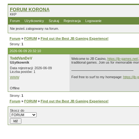
FORUM KORONA
KKP
Forum
Użytkownicy
Szukaj
Rejestracja
Logowanie
Nie jesteś zalogowany na forum.
Forum
»
FORUM
»
Find out the Best JB Gaming Experience!
Strony:
1
2026-06-09 20:32:10
ToddVanDeV
Welcome to JB Casino,
https://jb-games.net/
Użytkownik
traditional games. Join us for memorable mo
Data rejestracji: 2026-06-09
Liczba postów: 1
Feel free to surf to my homepage:
https://jb
WWW
Offline
Strony:
1
Forum
»
FORUM
»
Find out the Best JB Gaming Experience!
Skocz do