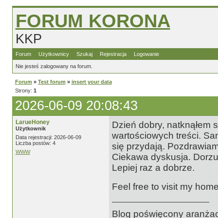
FORUM KORONA
KKP
Forum
Użytkownicy
Szukaj
Rejestracja
Logowanie
Nie jesteś zalogowany na forum.
Forum
»
Test forum
»
insert your data
Strony:
1
2026-06-09 20:08:43
LarueHoney
Dzień dobry, natknąłem si
Użytkownik
wartościowych treści. Sa
Data rejestracji: 2026-06-09
Liczba postów: 4
się przydają. Pozdrawiam
WWW
Ciekawa dyskusja. Dorzuc
Lepiej raz a dobrze.
Feel free to visit my hom
Blog poświęcony aranżac