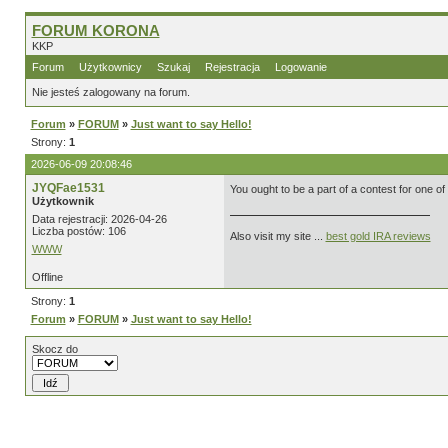
FORUM KORONA
KKP
Forum
Użytkownicy
Szukaj
Rejestracja
Logowanie
Nie jesteś zalogowany na forum.
Forum
»
FORUM
»
Just want to say Hello!
Strony:
1
2026-06-09 20:08:46
JYQFae1531
You ought to be a part of a contest for one of
Użytkownik
Data rejestracji: 2026-04-26
Liczba postów: 106
Also visit my site ...
best gold IRA reviews
WWW
Offline
Strony:
1
Forum
»
FORUM
»
Just want to say Hello!
Skocz do