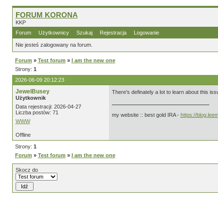
FORUM KORONA
KKP
Forum
Użytkownicy
Szukaj
Rejestracja
Logowanie
Nie jesteś zalogowany na forum.
Forum
»
Test forum
»
I am the new one
Strony:
1
2026-06-09 20:12:23
JewelBusey
There's definately a lot to learn about this iss
Użytkownik
Data rejestracji: 2026-04-27
Liczba postów: 71
my website :: best gold IRA -
https://blog.le
WWW
Offline
Strony:
1
Forum
»
Test forum
»
I am the new one
Skocz do